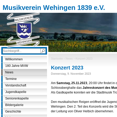
Jump to navigation
Musikverein Wehingen 1839 e.V.
S
S
e
u
a
S
Startseite
›
News
›
Konzert 2023
Willkommen
r
c
c
i
h
h
180 Jahre MVW
Konzert 2023
e
t
f
h
s
News
Donnerstag, 9. November 2023
i
o
i
s
Termine
r
s
n
Am
Samstag, 25.11.2023
, 20:00 Uhr findet in
i
m
Vorstandschaft
d
t
Schlossberghalle das
Jahreskonzert des Mu
u
e
h
Jugendkapelle
Als Gastkapelle konnten wir die Stadtmusik Tr
l
i
Seniorenkapelle
e
a
Den musikalischen Reigen eröffnet die Jugend
r
Bildergalerie
r
Wehingen. Den 2. Teil des Konzerts wird die S
der Leitung von Oliver Helbich übernehmen.
Geschichte