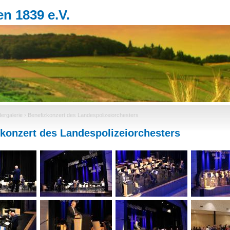
Jump to navigation
n 1839 e.V.
dergalerie
›
Benefizkonzert des Landespolizeiorchesters
konzert des Landespolizeiorchesters